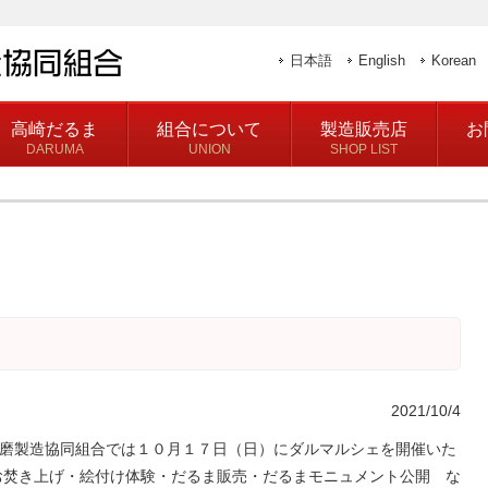
日本語
English
Korean
高崎だるま
組合について
製造販売店
お
DARUMA
UNION
SHOP LIST
2021/10/4
磨製造協同組合では１０月１７日（日）にダルマルシェを開催いた
お焚き上げ・絵付け体験・だるま販売・だるまモニュメント公開 な