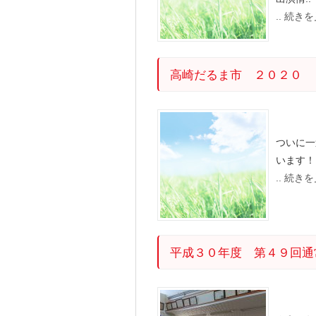
.. 続き
高崎だるま市 ２０２０
ついに一
います！
.. 続き
平成３０年度 第４９回通