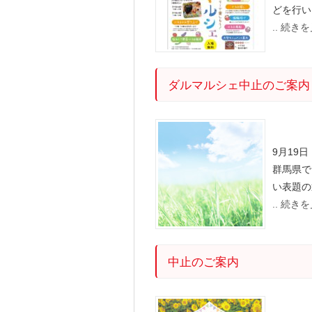
どを行い
.. 続き
ダルマルシェ中止のご案内
9月19
群馬県で
い表題の
.. 続き
中止のご案内