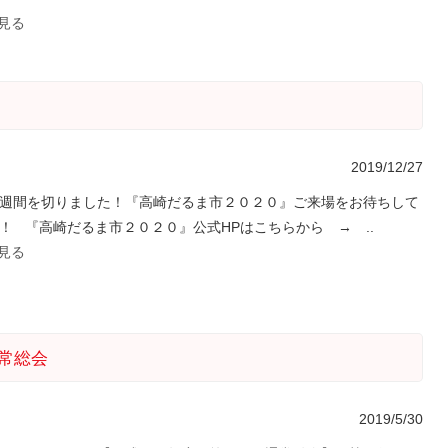
を見る
2019/12/27
週間を切りました！『高崎だるま市２０２０』ご来場をお待ちして
！ 『高崎だるま市２０２０』公式HPはこちらから → ..
を見る
常総会
2019/5/30