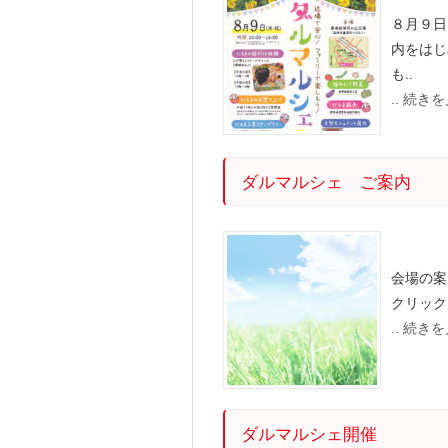
８月９日
内をはじ
も..
.. 続き
ダルマルシェ ご案内
会場の案
クリック
.. 続き
ダルマルシェ開催