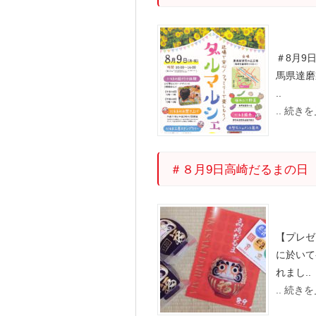
＃8月9
馬県達磨
..
.. 続き
＃８月9日高崎だるまの日
【プレゼ
に於いて
れまし.
.. 続き