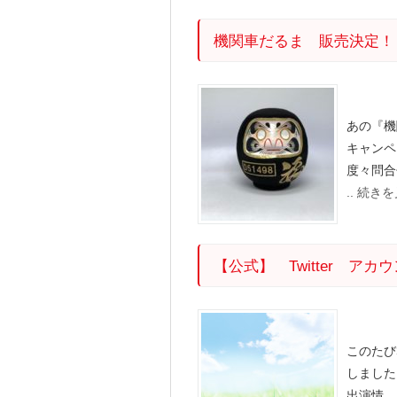
機関車だるま 販売決定！
あの『機
キャンペ
度々問合
.. 続き
【公式】 Twitter ア
このたび
しました
出演情.